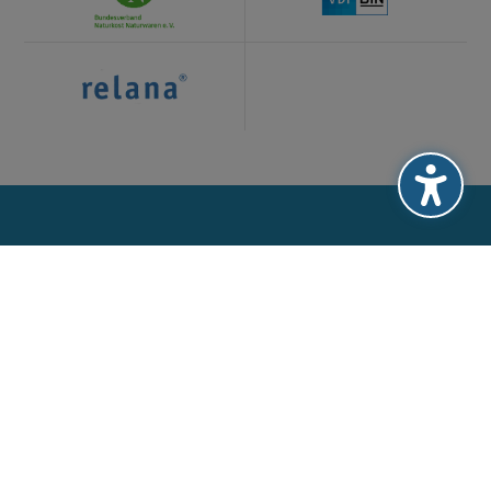
Ihr Kontakt zu uns:
Anschrift
Labor Friedle GmbH
Von-Heyden-Straße 11
D-93105 Tegernheim
Kontakt
Fon: +49 9403 967 98-0
Fax: +49 9403 967 98-20