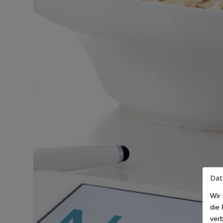
Dat
Wir
die 
ver