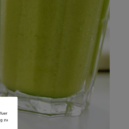
fuer
ng zu