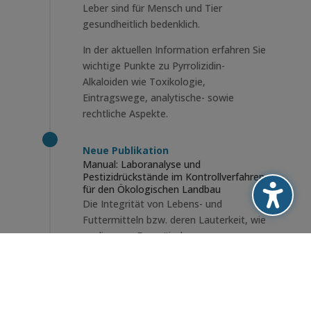
Leber sind für Mensch und Tier
gesundheitlich bedenklich.
In der aktuellen Information erfahren Sie
wichtige Punkte zu Pyrrolizidin-
Alkaloiden wie Toxikologie,
Eintragswege, analytische- sowie
rechtliche Aspekte.
Neue Publikation
Manual: Laboranalyse und
Pestizidrückstände im Kontrollverfahren
für den Ökologischen Landbau
Die Integrität von Lebens- und
Futtermitteln bzw. deren Lauterkeit, wie
es die neue Europäische
Kontrollverordnung übersetzt, ist ein
hohes Gut. Nur integere Produkte
rechtfertigen die höheren Preise, die
immer mehr Verbraucher für