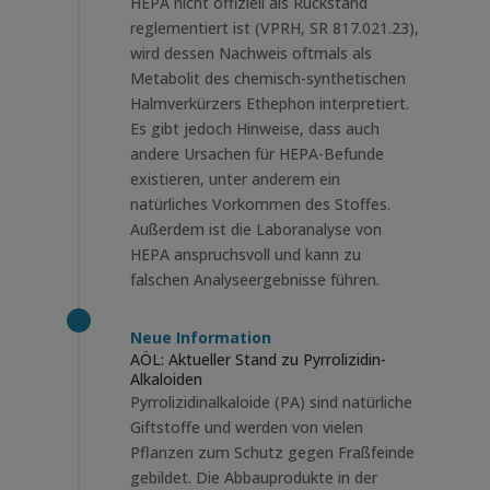
HEPA nicht offiziell als Rückstand
reglementiert ist (VPRH, SR 817.021.23),
wird dessen Nachweis oftmals als
Metabolit des chemisch-synthetischen
Halmverkürzers Ethephon interpretiert.
Es gibt jedoch Hinweise, dass auch
andere Ursachen für HEPA-Befunde
existieren, unter anderem ein
natürliches Vorkommen des Stoffes.
Außerdem ist die Laboranalyse von
HEPA anspruchsvoll und kann zu
falschen Analyseergebnisse führen.
Neue Information
AÖL: Aktueller Stand zu Pyrrolizidin-
Alkaloiden
Pyrrolizidinalkaloide (PA) sind natürliche
Giftstoffe und werden von vielen
Pflanzen zum Schutz gegen Fraßfeinde
gebildet. Die Abbauprodukte in der