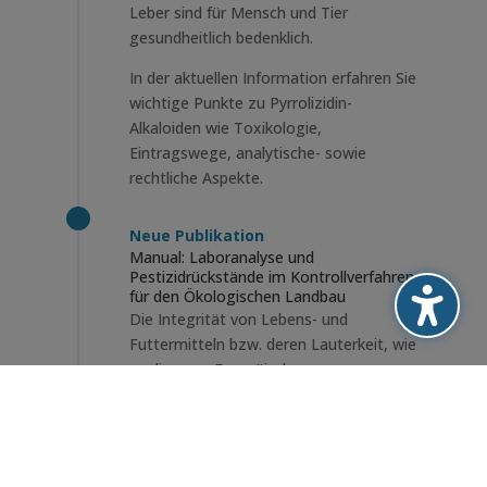
Leber sind für Mensch und Tier
gesundheitlich bedenklich.
In der aktuellen Information erfahren Sie
wichtige Punkte zu Pyrrolizidin-
Alkaloiden wie Toxikologie,
Eintragswege, analytische- sowie
rechtliche Aspekte.
Neue Publikation
Manual: Laboranalyse und
Pestizidrückstände im Kontrollverfahren
für den Ökologischen Landbau
Die Integrität von Lebens- und
Futtermitteln bzw. deren Lauterkeit, wie
es die neue Europäische
Kontrollverordnung übersetzt, ist ein
hohes Gut. Nur integere Produkte
rechtfertigen die höheren Preise, die
immer mehr Verbraucher für