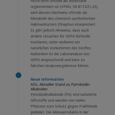
HEPA nicht offiziell als Rückstand
reglementiert ist (VPRH, SR 817.021.23),
wird dessen Nachweis oftmals als
Metabolit des chemisch-synthetischen
Halmverkürzers Ethephon interpretiert.
Es gibt jedoch Hinweise, dass auch
andere Ursachen für HEPA-Befunde
existieren, unter anderem ein
natürliches Vorkommen des Stoffes.
Außerdem ist die Laboranalyse von
HEPA anspruchsvoll und kann zu
falschen Analyseergebnisse führen.
Neue Information
AÖL: Aktueller Stand zu Pyrrolizidin-
Alkaloiden
Pyrrolizidinalkaloide (PA) sind natürliche
Giftstoffe und werden von vielen
Pflanzen zum Schutz gegen Fraßfeinde
gebildet. Die Abbauprodukte in der